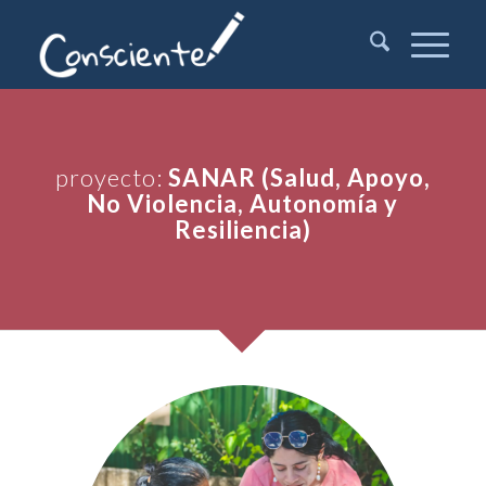
proyecto:
SANAR (Salud, Apoyo,
No Violencia, Autonomía y
Resiliencia)